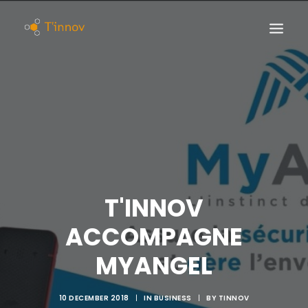
T'INNOV
ACCOMPAGNE
MYANGEL
10 DECEMBER 2018
|
IN
BUSINESS
|
BY
TINNOV